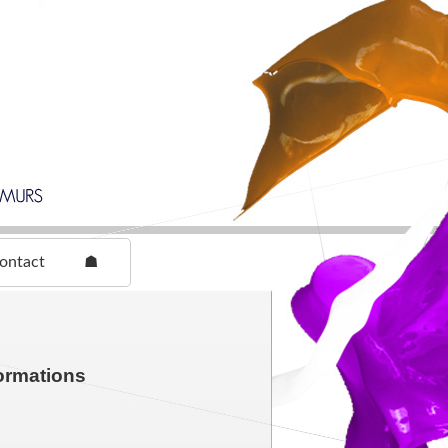
ontact
☗
ormations